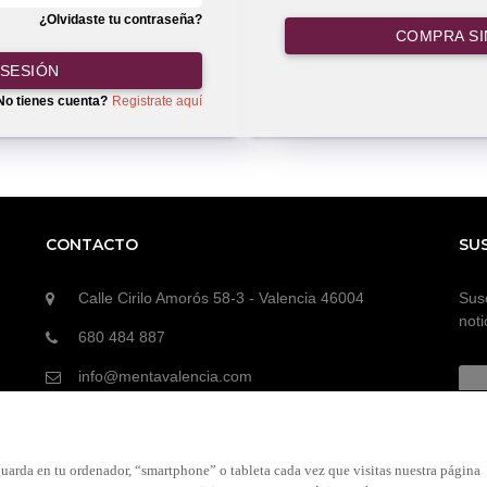
¿Olvidaste tu contraseña?
COMPRA SI
 SESIÓN
No tienes cuenta?
Registrate aquí
CONTACTO
SU
Calle Cirilo Amorós 58-3 - Valencia 46004
Susc
noti
680 484 887
info@mentavalencia.com
uarda en tu ordenador, “smartphone” o tableta cada vez que visitas nuestra página